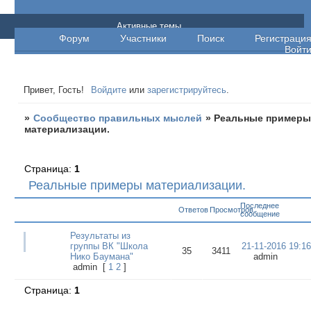
Сообщество правильных мыслей
Активные темы
Форум
Участники
Поиск
Регистраци
Войт
Привет, Гость!
Войдите
или
зарегистрируйтесь
.
»
Сообщество правильных мыслей
»
Реальные пример
материализации.
Страница:
1
Реальные примеры материализации.
Последнее
Ответов
Просмотров
сообщение
Результаты из
группы ВК "Школа
21-11-2016 19:16
35
3411
Нико Баумана"
admin
admin
[
1
2
]
Страница:
1