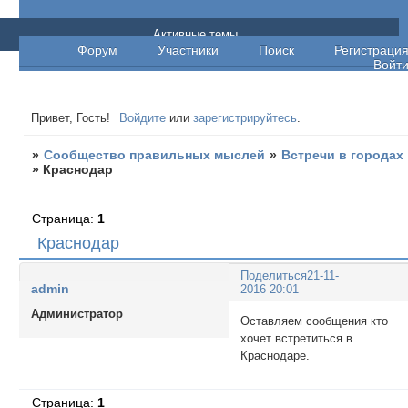
Сообщество правильных мыслей
Активные темы
Форум
Участники
Поиск
Регистраци
Войт
Привет, Гость!
Войдите
или
зарегистрируйтесь
.
»
Сообщество правильных мыслей
»
Встречи в городах
»
Краснодар
Страница:
1
Краснодар
Поделиться
21-11-
admin
2016 20:01
Администратор
Оставляем сообщения кто
хочет встретиться в
Краснодаре.
Страница:
1