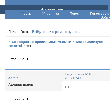
Сообщество правильных мыслей
Активные темы
Форум
Участники
Поиск
Регистраци
Войт
Привет, Гость!
Войдите
или
зарегистрируйтесь
.
»
Сообщество правильных мыслей
»
Материализуем
вместе!
»
ттт
Страница:
1
ттт
Поделиться
21-11-
admin
2016 15:49
Администратор
ттт
Страница:
1