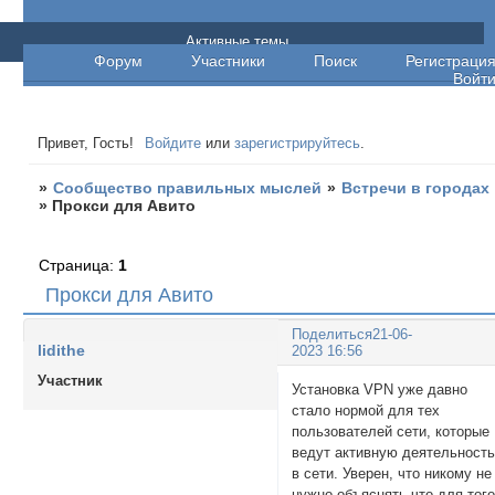
Сообщество правильных мыслей
Активные темы
Форум
Участники
Поиск
Регистраци
Войт
Привет, Гость!
Войдите
или
зарегистрируйтесь
.
»
Сообщество правильных мыслей
»
Встречи в городах
»
Прокси для Авито
Страница:
1
Прокси для Авито
Поделиться
21-06-
lidithe
2023 16:56
Участник
Установка VPN уже давно
стало нормой для тех
пользователей сети, которые
ведут активную деятельност
в сети. Уверен, что никому не
нужно объяснять что для того